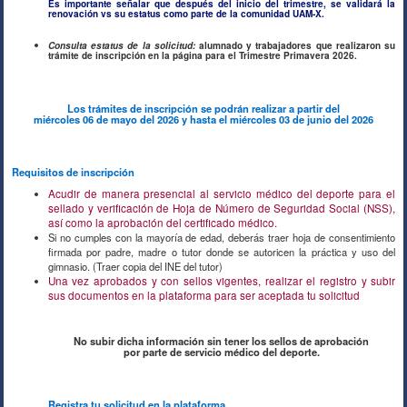
Es importante señalar que después del inicio del trimestre, se validará la
renovación vs su estatus como parte de la comunidad UAM-X.
Consulta estatus de la solicitud:
alumnado y trabajadores que realizaron su
trámite de inscripción en la página para el Trimestre Primavera 2026.
Los trámites de inscripción se podrán realizar a partir del
miércoles 06 de mayo del 2026 y hasta el miércoles 03 de junio del 2026
Requisitos de inscripción
Acudir de manera presencial al servicio médico del deporte para el
sellado y verificación de Hoja de Número de Seguridad Social (NSS),
así como la aprobación del certificado médico.
Si no cumples con la mayoría de edad, deberás traer hoja de consentimiento
firmada por padre, madre o tutor donde se autoricen la práctica y uso del
gimnasio. (Traer copia del INE del tutor)
Una vez aprobados y con sellos vigentes, realizar el registro y subir
sus documentos en la plataforma para ser aceptada tu solicitud
Para dudas del servicio del gimnasio y/o
otras disciplinas,
contacte a:
Actividades Deportivas Tel. 5483-7317 ó
No subir dicha información sin tener los sellos de aprobación
5483-7000 ext. 3749
por parte de servicio médico del deporte.
LA REVISIÓN DE LAS
Registra tu solicitud en la plataforma